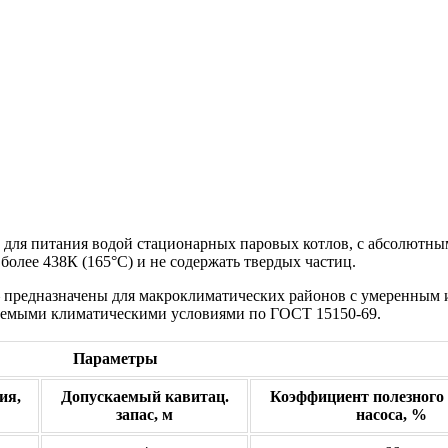
ля питания водой стационарных паровых котлов, с абсолютным 
более 438К (165°С) и не содержать твердых частиц.
предназначены для макроклиматических районов с умеренным 
руемыми климатическими условиями по ГОСТ 15150-69.
Параметры
ия,
Допускаемый кавитац.
Коэффициент полезного
запас, м
насоса, %