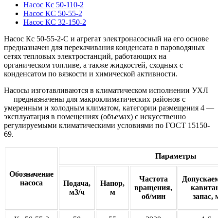
Насос Кс 50-110-2
Насос КС 50-55-2
Насос КС 32-150-2
Насос Кс 50-55-2-С и агрегат электронасосный на его основе
предназначен для перекачивания конденсата в пароводяных
сетях тепловых электростанций, работающих на
органическом топливе, а также жидкостей, сходных с
конденсатом по вязкости и химической активности.
Насосы изготавливаются в климатическом исполнении УХЛ
— предназначены для макроклиматических районов с
умеренным и холодным климатом, категории размещения 4 —
эксплуатация в помещениях (объемах) с искусственно
регулируемыми климатическими условиями по ГОСТ 15150-
69.
Параметры
Обозначение
Частота
Допускае
насоса
Подача,
Напор,
вращения,
кавитац
м3/ч
м
об/мин
запас, 