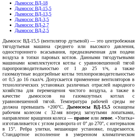
Дымосос ВД-18
Дымосос ВД-15,5
Дымосос ВД-13,5
Дымосос ВД-3,5
Дымосос ВД-2,7
Дымосос ВД-2,5
Дымосос ВД-15,5 (вентилятор дутьевой) — это центробежная
тягодутьевая машина среднего или высокого давления,
одностороннего всасывания, предназначенная для подачи
воздуха в топки паровых котлов. Данными тягодутьевыми
машинами комплектуются котлы с уравновешенной тягой
паропроизводительностью от 1 до 25 т/ч, а также
газомазутные водогрейные котлы теплопроизводительностью
от 0,5 до 16 гкал/ч. Допускается применение вентиляторов в
технологических установках различных отраслей народного
хозяйства для перемещения чистого воздуха, а также в
качестве дымососов на газомазутных котлах с
уравновешенной тягой. Температура рабочей среды не
должна превышать +200°С.
Дымососы ВД-15,5
оснащены
рабочим колесом с 32-мя вперед загнутыми лопатками,
направление вращения колеса —
правое
или
левое
. «Улитка»
изготавливается с углом разворота от 0° до 270°, с интервалом
в 15°. Ребра улитки, мешающие установке, подрезаются.
Стандартное исполнение в умеренном климатическом